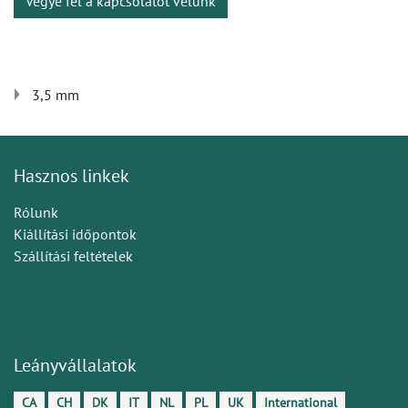
Vegye fel a kapcsolatot velünk
3,5 mm
Hasznos linkek
Rólunk
Kiállítási időpontok
Szállítási feltételek
Leányvállalatok
CA
CH
DK
IT
NL
PL
UK
International