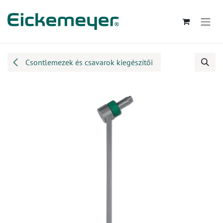
Kihagyás és továbblépés a tartalomhoz
Csontlemezek és csavarok kiegészítői