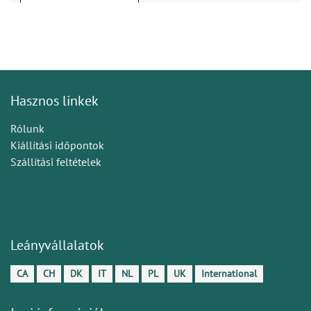
Hasznos linkek
Rólunk
Kiállítási időpontok
Szállítási feltételek
Leányvállalatok
CA
CH
DK
IT
NL
PL
UK
International