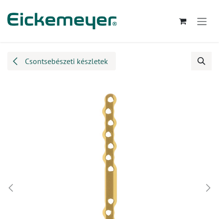
Kihagyás és továbblépés a tartalomhoz
Csontsebészeti készletek