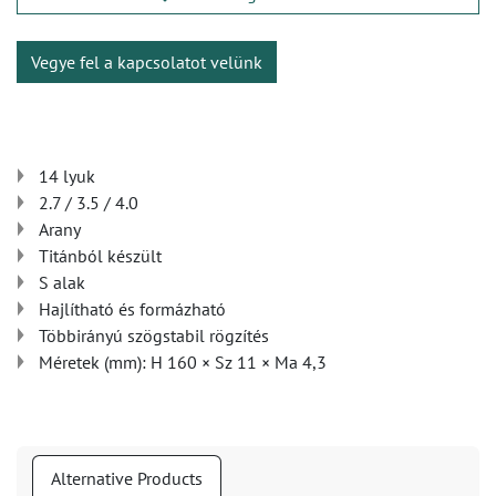
Vegye fel a kapcsolatot velünk
14 lyuk
2.7 / 3.5 / 4.0
Arany
Titánból készült
S alak
Hajlítható és formázható
Többirányú szögstabil rögzítés
Méretek (mm): H 160 × Sz 11 × Ma 4,3
Alternative Products