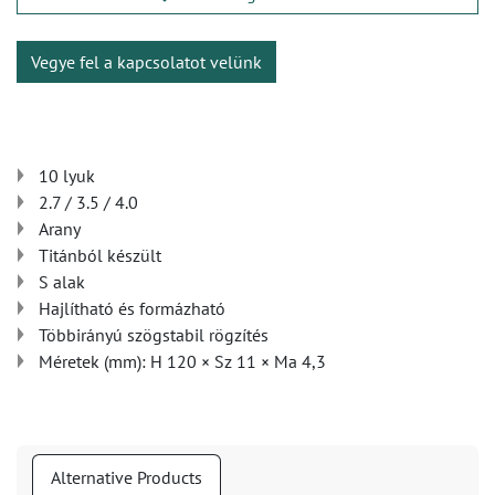
Vegye fel a kapcsolatot velünk
10 lyuk
2.7 / 3.5 / 4.0
Arany
Titánból készült
S alak
Hajlítható és formázható
Többirányú szögstabil rögzítés
Méretek (mm): H 120 × Sz 11 × Ma 4,3
Alternative Products