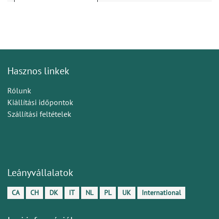
Hasznos linkek
Rólunk
Kiállítási időpontok
Szállítási feltételek
Leányvállalatok
CA
CH
DK
IT
NL
PL
UK
International