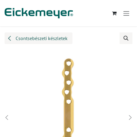
Kihagyás és továbblépés a tartalomhoz
Csontsebészeti készletek