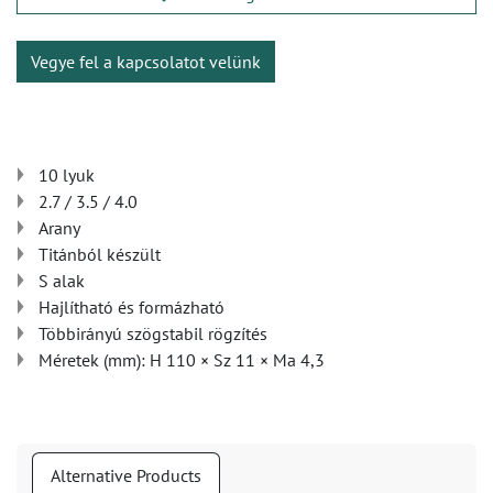
Vegye fel a kapcsolatot velünk
10 lyuk
2.7 / 3.5 / 4.0
Arany
Titánból készült
S alak
Hajlítható és formázható
Többirányú szögstabil rögzítés
Méretek (mm): H 110 × Sz 11 × Ma 4,3
Alternative Products