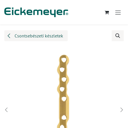
Kihagyás és továbblépés a tartalomhoz
Csontsebészeti készletek