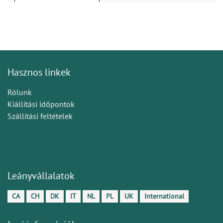
Hasznos linkek
Rólunk
Kiállítási időpontok
Szállítási feltételek
Leányvállalatok
CA
CH
DK
IT
NL
PL
UK
International