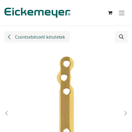
Kihagyás és továbblépés a tartalomhoz
Csontsebészeti készletek