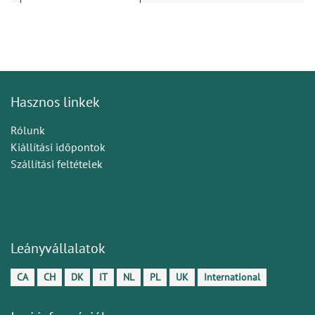
Hasznos linkek
Rólunk
Kiállítási időpontok
Szállítási feltételek
Leányvállalatok
CA
CH
DK
IT
NL
PL
UK
International