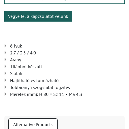
Vegye fel a kapcsolatot velünk
6 lyuk
2.7 / 3.5 / 4.0
Arany
Titánból készült
S alak
Hajlítható és formázható
Többirányú szögstabil rögzítés
Méretek (mm): H 80 × Sz 11 × Ma 4,3
Alternative Products