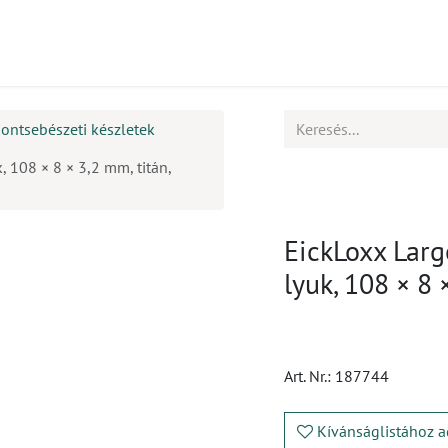
mékek
CPD
Ügyfélszolgálat
Állások
ontsebészeti készletek
 108 × 8 × 3,2 mm, titán,
EickLoxx Larg
lyuk, 108 × 8 
Art. Nr.:
187744
Kívánságlistához a