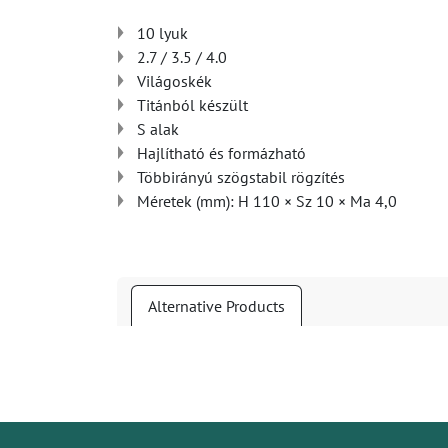
10 lyuk
2.7 / 3.5 / 4.0
Világoskék
Titánból készült
S alak
Hajlítható és formázható
Többirányú szögstabil rögzítés
Méretek (mm): H 110 × Sz 10 × Ma 4,0
Alternative Products