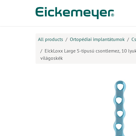
Kihagyás és továbblépés a tartalomhoz
​Ter
All products
Ortopédiai implantátumok
Cs
EickLoxx Large S-típusú csontlemez, 10 lyuk,
világoskék