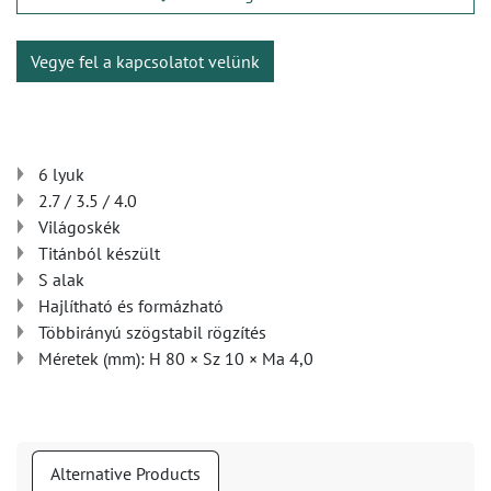
Vegye fel a kapcsolatot velünk
6 lyuk
2.7 / 3.5 / 4.0
Világoskék
Titánból készült
S alak
Hajlítható és formázható
Többirányú szögstabil rögzítés
Méretek (mm): H 80 × Sz 10 × Ma 4,0
Alternative Products