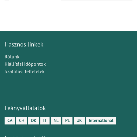
Hasznos linkek
Rólunk
Kiállítási időpontok
Szállítási feltételek
Leányvállalatok
CA
CH
DK
IT
NL
PL
UK
International