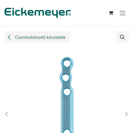
Kihagyás és továbblépés a tartalomhoz
Csontsebészeti készletek