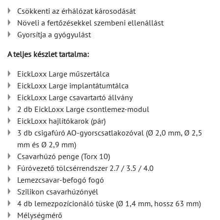
Csökkenti az érhálózat károsodását
Növeli a fertőzésekkel szembeni ellenállást
Gyorsítja a gyógyulást
A teljes készlet tartalma:
EickLoxx Large műszertálca
EickLoxx Large implantátumtálca
EickLoxx Large csavartartó állvány
2 db EickLoxx Large csontlemez-modul
EickLoxx hajlítókarok (pár)
3 db csigafúró AO-gyorscsatlakozóval (Ø 2,0 mm, Ø 2,5
mm és Ø 2,9 mm)
Csavarhúzó penge (Torx 10)
Fúróvezető tölcsérrendszer 2.7 / 3.5 / 4.0
Lemezcsavar-befogó fogó
Szilikon csavarhúzónyél
4 db lemezpozícionáló tüske (Ø 1,4 mm, hossz 63 mm)
Mélységmérő