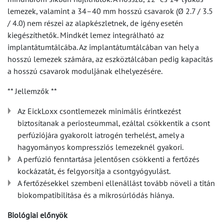
lemezek, valamint a 34–40 mm hosszú csavarok (Ø 2.7 / 3.5
/ 4.0) nem részei az alapkészletnek, de igény esetén
kiegészíthetők. Mindkét lemez integrálható az
implantátumtálcába. Az implantátumtálcában van hely a
hosszú lemezek számára, az eszköztálcában pedig kapacitás
a hosszú csavarok moduljának elhelyezésére.
** Jellemzők **
Az EickLoxx csontlemezek minimális érintkezést
biztosítanak a periosteummal, ezáltal csökkentik a csont
perfúziójára gyakorolt iatrogén terhelést, amely a
hagyományos kompressziós lemezeknél gyakori.
A perfúzió fenntartása jelentősen csökkenti a fertőzés
kockázatát, és felgyorsítja a csontgyógyulást.
A fertőzésekkel szembeni ellenállást tovább növeli a titán
biokompatibilitása és a mikrosúrlódás hiánya.
Biológiai előnyök