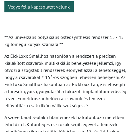
Vegye fel a kapcsolatot velünk
** Az univerzális polyaxiális osteosynthesis rendszer 15 - 45
kg tömegű kutyák számára **
Az EickLoxx Smallhoz hasonlóan a rendszert a precízen
kialakított csavarok multi-axiális behelyezése jellemzi, így
ötvözi a szögstabil rendszerek előnyeit azzal a lehetőséggel,
hogy a csavarokat ± 15°-os szögben lehessen behelyezni. Az
EickLoxx Smallhoz hasonlóan az EickLoxx Large is elősegíti
a törések gyors gyógyulását a fokozott implantátum-erősség
révén. Ennek köszönhetően a csavarok és lemezek
eltávolítása csak ritkán válik szükségessé.
A szövetbarát S-alakú titánlemezek tíz különböző méretben
érhetők el. Különleges eszközök segítségével a lemezek
mindhárom síkban hajlíthatók. A hosszú, 12- és 14-lyukas