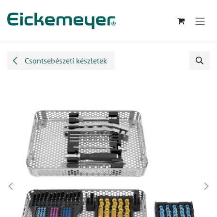
Kihagyás és továbblépés a tartalomhoz
Csontsebészeti készletek