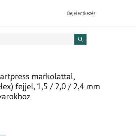
Bejelentkezés
rtpress markolattal,
ex) fejjel, 1,5 / 2,0 / 2,4 mm
avarokhoz