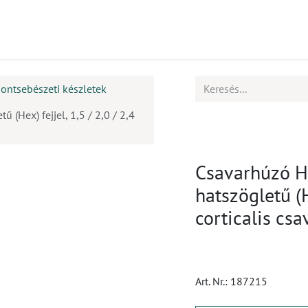
mékek
CPD
Ügyfélszolgálat
Állások
ontsebészeti készletek
 (Hex) fejjel, 1,5 / 2,0 / 2,4
Csavarhúzó Ha
hatszögletű (H
corticalis cs
Art. Nr.:
187215