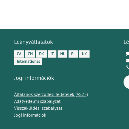
Leányvállalatok
Lé
CA
CH
DK
IT
NL
PL
UK
International
Jogi információk
Általános szerződési feltételek (ÁSZF)
Adatvédelmi szabályzat
Visszaküldési szabályzat
Jogi információk