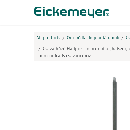
Kihagyás és továbblépés a tartalomhoz
​Ter
All products
Ortopédiai implantátumok
Cs
Csavarhúzó Hartpress markolattal, hatszögletű
mm corticalis csavarokhoz