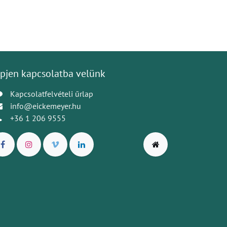
pjen kapcsolatba velünk
Kapcsolatfelvételi űrlap
info@eickemeyer.hu
+36 1 206 9555