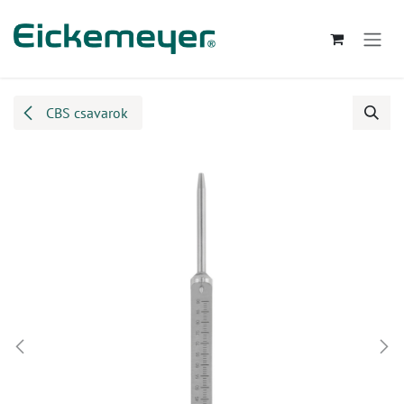
Kihagyás és továbblépés a tartalomhoz
CBS csavarok