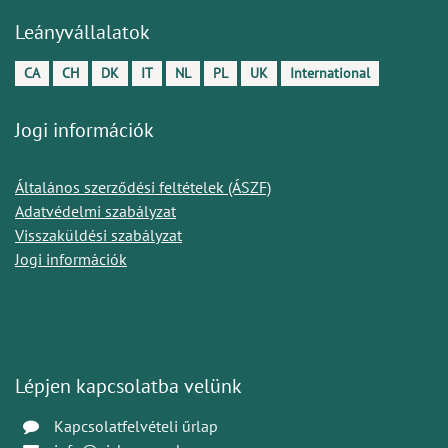
Leányvállalatok
CA
CH
DK
IT
NL
PL
UK
International
Jogi információk
Általános szerződési feltételek (ÁSZF)
Adatvédelmi szabályzat
Visszaküldési szabályzat
Jogi információk
Lépjen kapcsolatba velünk
Kapcsolatfelvételi űrlap