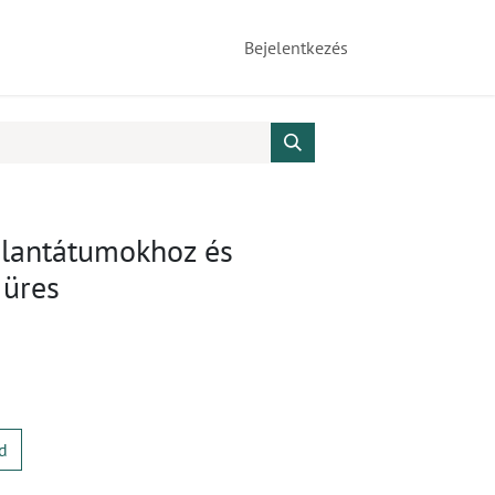
Bejelentkezés
plantátumokhoz és
 üres
d