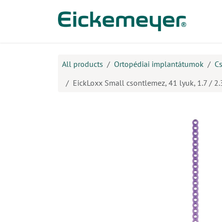
Kihagyás és továbblépés a tartalomhoz
​Ter
All products
Ortopédiai implantátumok
Cs
EickLoxx Small csontlemez, 41 lyuk, 1.7 / 