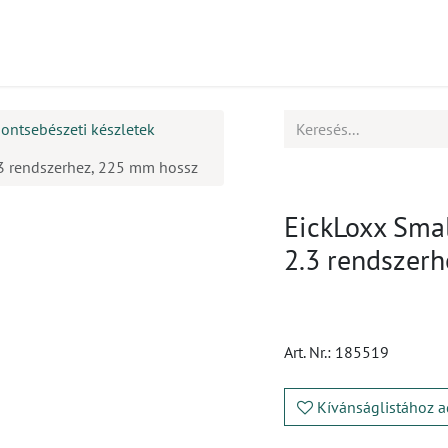
mékek
CPD
Ügyfélszolgálat
Állások
ontsebészeti készletek
2.3 rendszerhez, 225 mm hossz
EickLoxx Small
2.3 rendszer
Art. Nr.:
185519
Kívánságlistához a