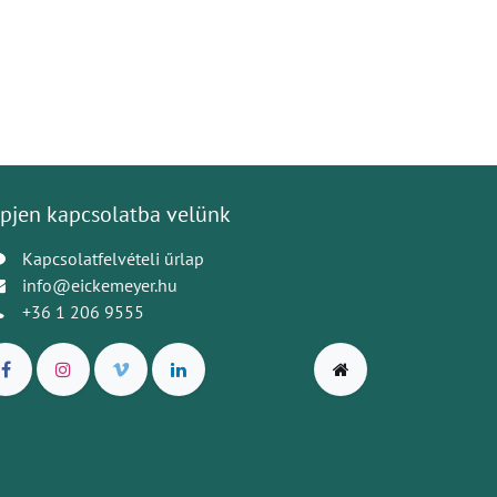
pjen kapcsolatba velünk
Kapcsolatfelvételi űrlap
info@eickemeyer.hu
+36 1 206 9555