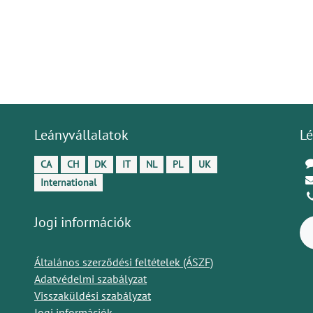
Leányvállalatok
Lé
CA
CH
DK
IT
NL
PL
UK
International
Jogi információk
Általános szerződési feltételek (ÁSZF)
Adatvédelmi szabályzat
Visszaküldési szabályzat
Jogi információk