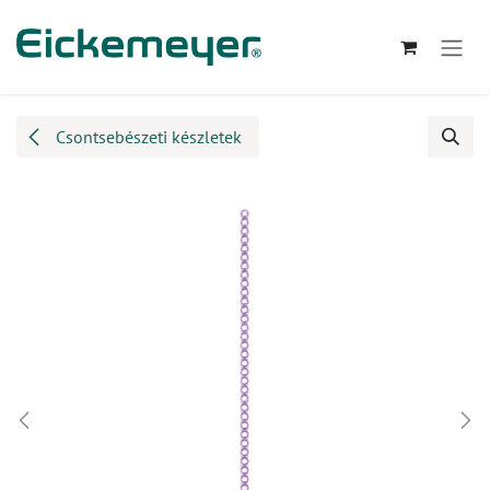
Kihagyás és továbblépés a tartalomhoz
Csontsebészeti készletek