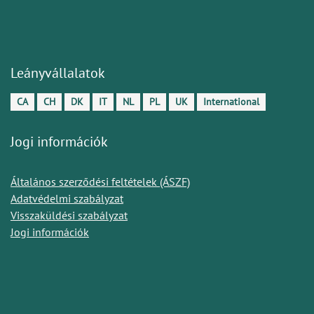
Leányvállalatok
CA
CH
DK
IT
NL
PL
UK
International
Jogi információk
Általános szerződési feltételek (ÁSZF)
Adatvédelmi szabályzat
Visszaküldési szabályzat
Jogi információk