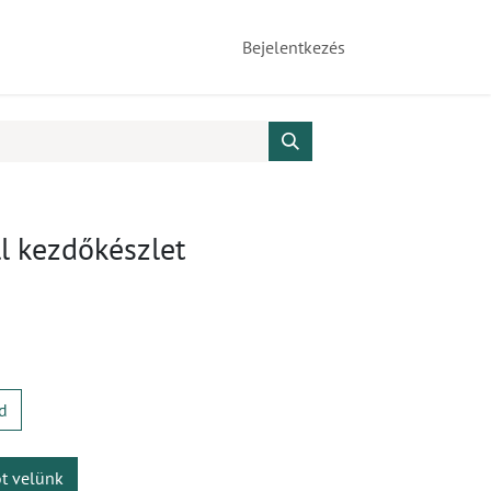
Bejelentkezés
l kezdőkészlet
d
ot velünk