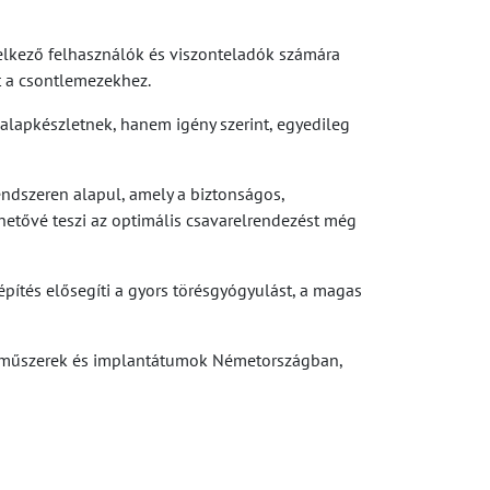
delkező felhasználók és viszonteladók számára
t a csontlemezekhez.
lapkészletnek, hanem igény szerint, egyedileg
endszeren alapul, amely a biztonságos,
hetővé teszi az optimális csavarelrendezést még
építés elősegíti a gyors törésgyógyulást, a magas
. A műszerek és implantátumok Németországban,