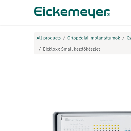
Kihagyás és továbblépés a tartalomhoz
​Ter
All products
Ortopédiai implantátumok
Cs
Eickloxx Small kezdőkészlet