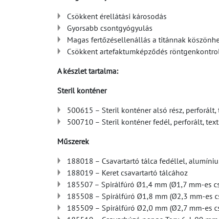
Csökkent érellátási károsodás
Gyorsabb csontgyógyulás
Magas fertőzésellenállás a titánnak köszönh
Csökkent artefaktumképződés röntgenkontrol
A készlet tartalma:
Steril konténer
500615 – Steril konténer alsó rész, perforált, 
500710 – Steril konténer fedél, perforált, text
Műszerek
188018 – Csavartartó tálca fedéllel, alumíniu
188019 – Keret csavartartó tálcához
185507 – Spirálfúró Ø1,4 mm (Ø1,7 mm-es c
185508 – Spirálfúró Ø1,8 mm (Ø2,3 mm-es c
185509 – Spirálfúró Ø2,0 mm (Ø2,7 mm-es c