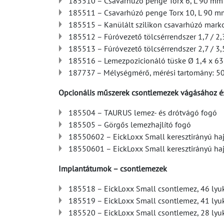
185510 – Csavarhúzó penge Torx 6, L 90 mm
185511 – Csavarhúzó penge Torx 10, L 90 m
185515 – Kanülált szilikon csavarhúzó mark
185512 – Fúróvezető tölcsérrendszer 1,7 / 2,
185513 – Fúróvezető tölcsérrendszer 2,7 / 3,5
185516 – Lemezpozicionáló tüske Ø 1,4 x 6
187737 – Mélységmérő, mérési tartomány: 
Opcionális műszerek csontlemezek vágásához é
185504 – TAURUS lemez- és drótvágó fogó
185505 – Görgős lemezhajlító fogó
18550602 – EickLoxx Small keresztirányú hajl
18550601 – EickLoxx Small keresztirányú hajl
Implantátumok – csontlemezek
185518 – EickLoxx Small csontlemez, 46 lyuk,
185519 – EickLoxx Small csontlemez, 41 lyuk,
185520 – EickLoxx Small csontlemez, 28 lyuk,