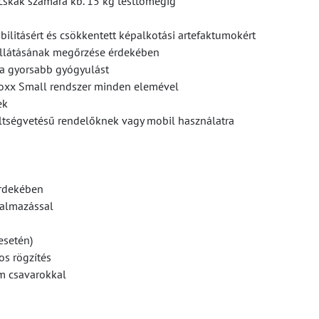
acskák számára kb. 15 kg testtömegig
litásért és csökkentett képalkotási artefaktumokért
rellátásának megőrzése érdekében
 a gyorsabb gyógyulást
kLoxx Small rendszer minden elemével
ek
ltségvetésű rendelőknek vagy mobil használatra
érdekében
kalmazással
esetén)
os rögzítés
m csavarokkal