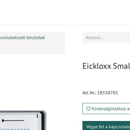
mékek
CPD
Ügyfélszolgálat
Állások
ontsebészeti készletek
Eickloxx Smal
Art. Nr.:
18550701
Kívánságlistához a
Vegye fel a kapcsolat