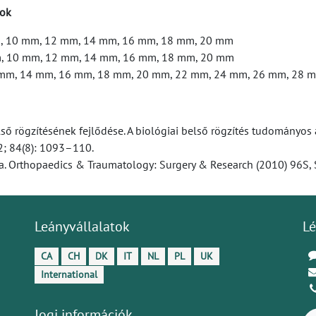
rok
mm, 10 mm, 12 mm, 14 mm, 16 mm, 18 mm, 20 mm
mm, 10 mm, 12 mm, 14 mm, 16 mm, 18 mm, 20 mm
2 mm, 14 mm, 16 mm, 18 mm, 20 mm, 22 mm, 24 mm, 26 mm, 28 
ő rögzítésének fejlődése. A biológiai belső rögzítés tudományos al
02; 84(8): 1093–110.
iója. Orthopaedics & Traumatology: Surgery & Research (2010) 96S
Leányvállalatok
Lé
CA
CH
DK
IT
NL
PL
UK
International
Jogi információk