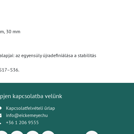
mm, 30 mm
apjai: az egyensúly újradefiniálása a stabilitás
, S17–S36.
pjen kapcsolatba velünk
Kapcsolatfelvételi űrlap
info@eickemeyer.hu
+36 1 206 9555