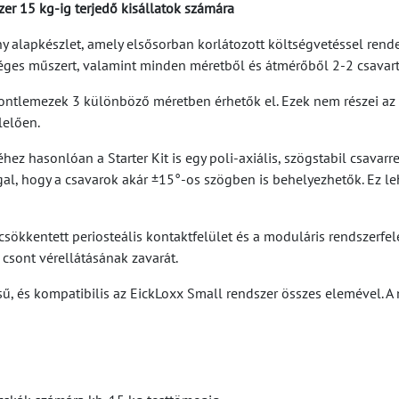
zer 15 kg-ig terjedő kisállatok számára
ny alapkészlet, amely elsősorban korlátozott költségvetéssel ren
séges műszert, valamint minden méretből és átmérőből 2-2 csavar
ntlemezek 3 különböző méretben érhetők el. Ezek nem részei az a
lelően.
 hasonlóan a Starter Kit is egy poli-axiális, szögstabil csavarr
gal, hogy a csavarok akár ±15°-os szögben is behelyezhetők. Ez le
csökkentett periosteális kontaktfelület és a moduláris rendszerfel
 csont vérellátásának zavarát.
tésű, és kompatibilis az EickLoxx Small rendszer összes elemével