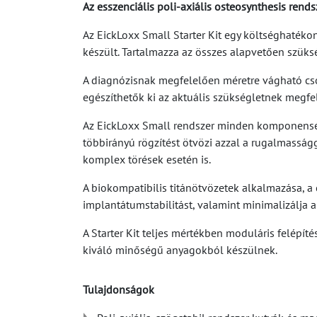
Az esszenciális poli-axiális osteosynthesis rends
Az EickLoxx Small Starter Kit egy költséghatéko
készült. Tartalmazza az összes alapvetően szük
A diagnózisnak megfelelően méretre vágható cso
egészíthetők ki az aktuális szükségletnek megfe
Az EickLoxx Small rendszer minden komponenséhez
többirányú rögzítést ötvözi azzal a rugalmasság
komplex törések esetén is.
A biokompatibilis titánötvözetek alkalmazása, a 
implantátumstabilitást, valamint minimalizálja a
A Starter Kit teljes mértékben moduláris felépí
kiváló minőségű anyagokból készülnek.
Tulajdonságok