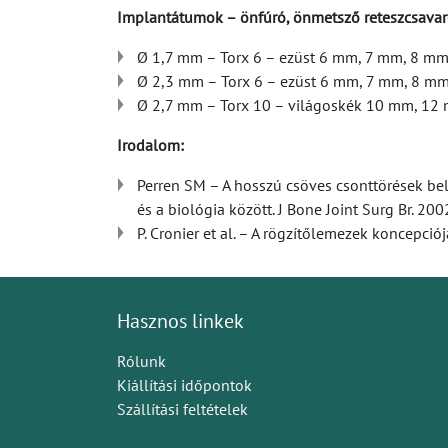
Implantátumok – önfúró, önmetsző reteszcsava
Ø 1,7 mm – Torx 6 – ezüst 6 mm, 7 mm, 8 
Ø 2,3 mm – Torx 6 – ezüst 6 mm, 7 mm, 8 
Ø 2,7 mm – Torx 10 – világoskék 10 mm, 1
Irodalom:
Perren SM – A hosszú csöves csonttörések bels
és a biológia között. J Bone Joint Surg Br. 20
P. Cronier et al. – A rögzítőlemezek koncepc
Hasznos linkek
Rólunk
Kiállítási időpontok
Szállítási feltételek