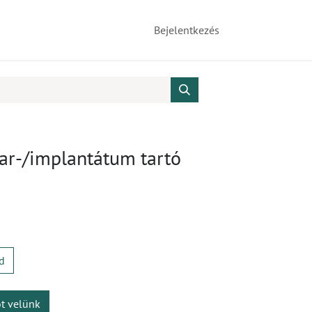
Bejelentkezés
ar-/implantátum tartó
d
ot velünk