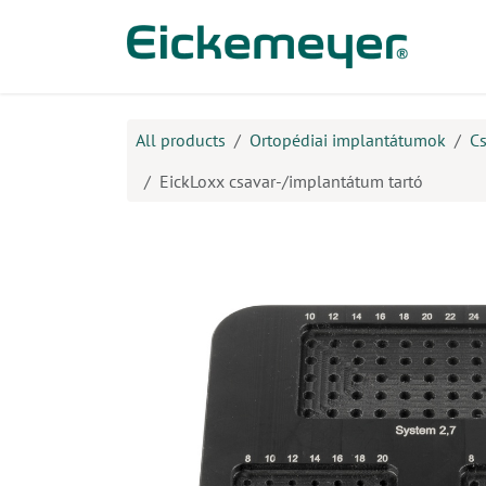
Kihagyás és továbblépés a tartalomhoz
​Ter
All products
Ortopédiai implantátumok
Cs
EickLoxx csavar-/implantátum tartó