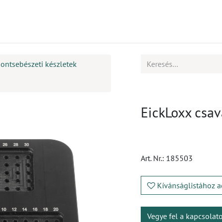
mékek
CPD
Ügyfélszolgálat
Állások
ontsebészeti készletek
EickLoxx csav
Art. Nr.:
185503
Kívánságlistához a
Vegye fel a kapcsolat