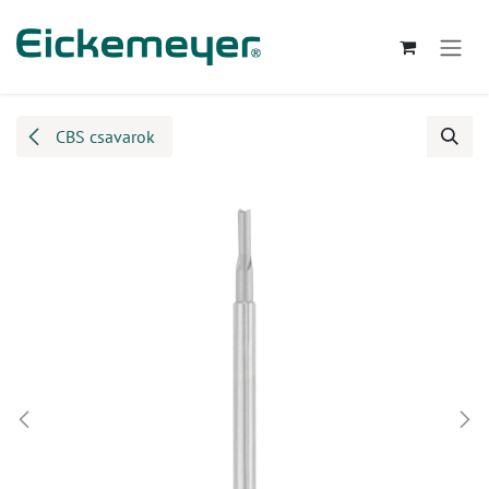
Kihagyás és továbblépés a tartalomhoz
CBS csavarok