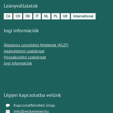
Leányvállalatok
CA
CH
DK
IT
NL
PL
UK
International
Jogi információk
Általános szerződési feltételek (ÁSZF)
Adatvédelmi szabályzat
Visszaküldési szabályzat
Jogi információk
Lépjen kapcsolatba velünk
Kapcsolatfelvételi űrlap
info@eickemeyer.hu