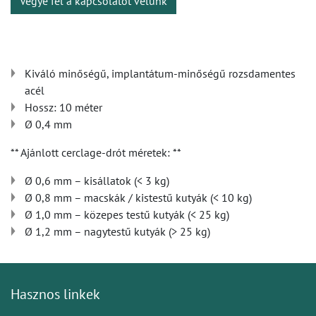
Vegye fel a kapcsolatot velünk
Kiváló minőségű, implantátum-minőségű rozsdamentes
acél
Hossz: 10 méter
Ø 0,4 mm
** Ajánlott cerclage-drót méretek: **
Ø 0,6 mm – kisállatok (< 3 kg)
Ø 0,8 mm – macskák / kistestű kutyák (< 10 kg)
Ø 1,0 mm – közepes testű kutyák (< 25 kg)
Ø 1,2 mm – nagytestű kutyák (> 25 kg)
Hasznos linkek