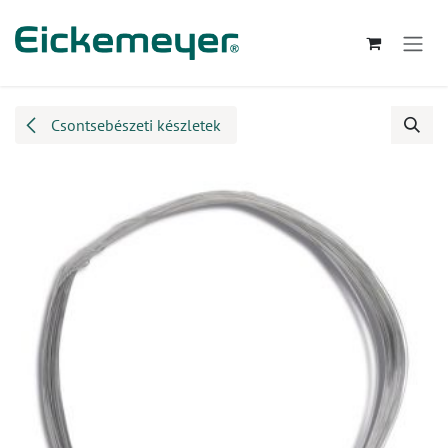
Kihagyás és továbblépés a tartalomhoz
Csontsebészeti készletek