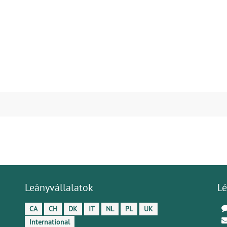
Leányvállalatok
Lé
CA
CH
DK
IT
NL
PL
UK
International