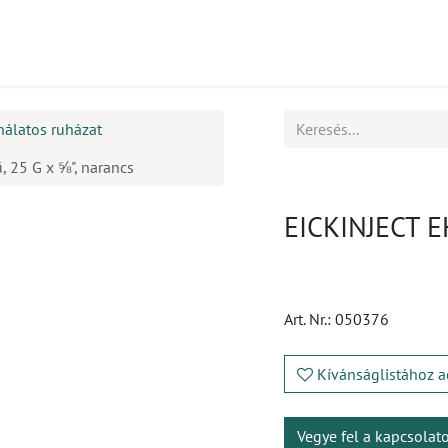
mékek
CPD
Ügyfélszolgálat
Állások
nálatos ruházat
, 25 G x ⅝", narancs
EICKINJECT EH
Art. Nr.:
050376
Kívánságlistához a
Vegye fel a kapcsolat