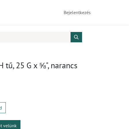
Bejelentkezés
 tű, 25 G x ⅝", narancs
d
ot velünk