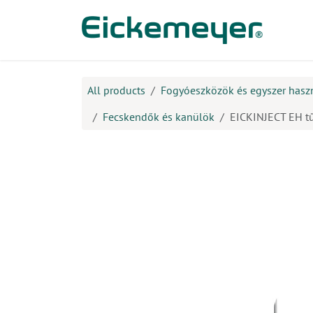
Kihagyás és továbblépés a tartalomhoz
​Ter
All products
Fogyóeszközök és egyszer hasz
Fecskendők és kanülök
EICKINJECT EH tű