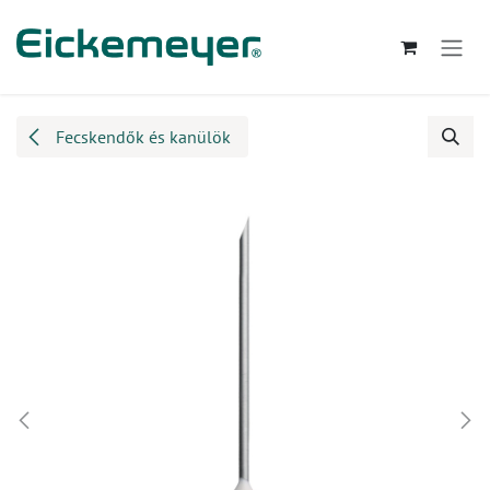
Kihagyás és továbblépés a tartalomhoz
Fecskendők és kanülök