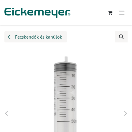
Kihagyás és továbblépés a tartalomhoz
Fecskendők és kanülök