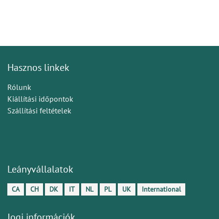
Hasznos linkek
Rólunk
Kiállítási időpontok
Szállítási feltételek
Leányvállalatok
CA
CH
DK
IT
NL
PL
UK
International
Jogi információk