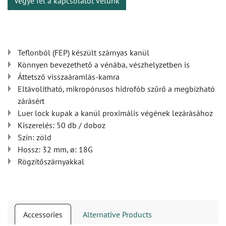
Vegye fel a kapcsolatot velünk
Teflonból (FEP) készült szárnyas kanül
Könnyen bevezethető a vénába, vészhelyzetben is
Áttetsző visszaáramlás-kamra
Eltávolítható, mikropórusos hidrofób szűrő a megbízható
zárásért
Luer lock kupak a kanül proximális végének lezárásához
Kiszerelés: 50 db / doboz
Szín: zöld
Hossz: 32 mm, ø: 18G
Rögzítőszárnyakkal
Accessories
Alternative Products