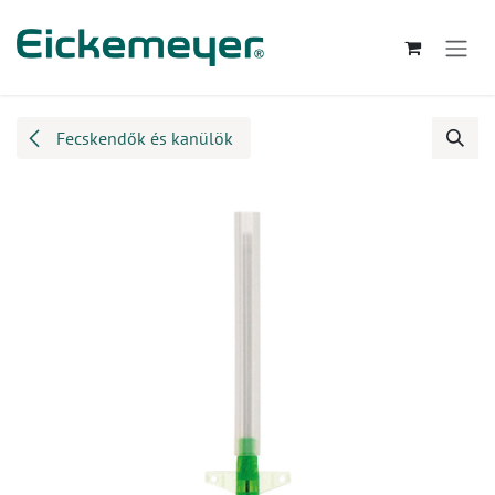
Kihagyás és továbblépés a tartalomhoz
Fecskendők és kanülök