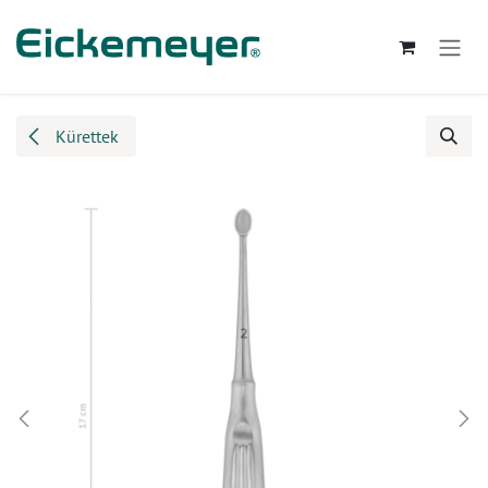
Kihagyás és továbblépés a tartalomhoz
Kürettek