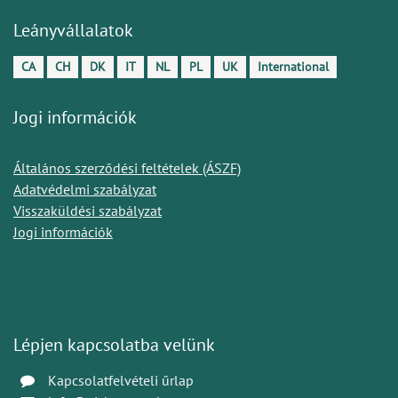
Leányvállalatok
CA
CH
DK
IT
NL
PL
UK
International
Jogi információk
Általános szerződési feltételek (ÁSZF)
Adatvédelmi szabályzat
Visszaküldési szabályzat
Jogi információk
Lépjen kapcsolatba velünk
Kapcsolatfelvételi űrlap