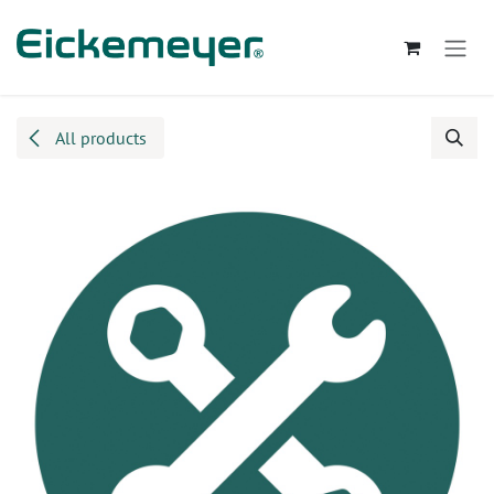
Kihagyás és továbblépés a tartalomhoz
All products