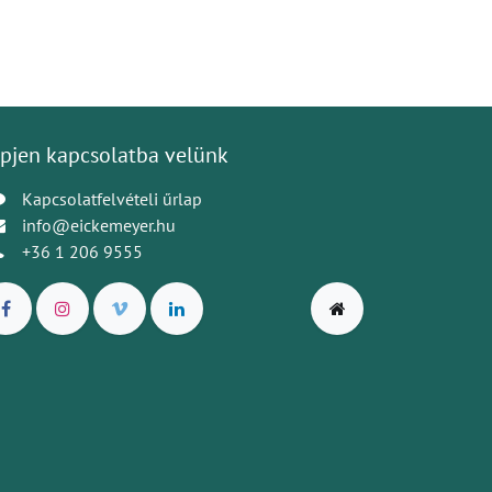
pjen kapcsolatba velünk
Kapcsolatfelvételi űrlap
info@eickemeyer.hu
+36 1 206 9555