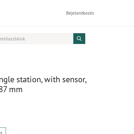
Bejelentkezés
ngle station, with sensor,
687 mm
d