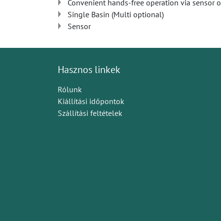
Convenient hands-free operation via sensor o
Single Basin (Multi optional)
Sensor
Hasznos linkek
Rólunk
Kiállítási időpontok
Szállítási feltételek