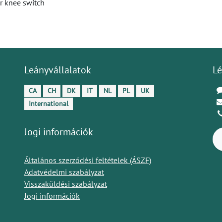
r knee switch
Leányvállalatok
Lé
CA
CH
DK
IT
NL
PL
UK
International
Jogi információk
Általános szerződési feltételek (ÁSZF)
Adatvédelmi szabályzat
Visszaküldési szabályzat
Jogi információk