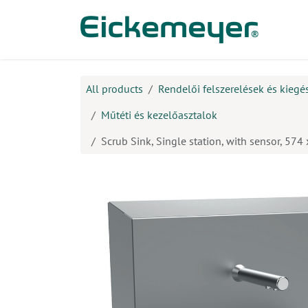
Kihagyás és továbblépés a tartalomhoz
​Ter
All products
Rendelői felszerelések és kiegé
Műtéti és kezelőasztalok
Scrub Sink, Single station, with sensor, 57