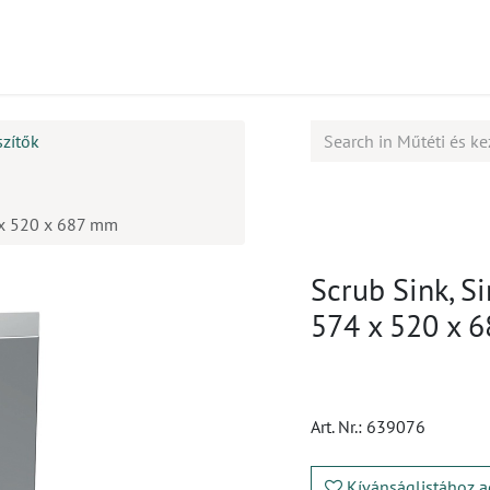
mékek
CPD
Ügyfélszolgálat
Állások
szítők
4 x 520 x 687 mm
Scrub Sink, Si
574 x 520 x 
Art. Nr.:
639076
Kívánságlistához a