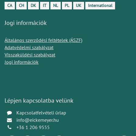
CA
CH
DK
IT
NL
PL
UK
International
Jogi információk
Általános szerződési feltételek (ÁSZF)
Adatvédelmi szabályzat
Visszaküldési szabályzat
Jogi információk
Lépjen kapcsolatba velünk
Kapcsolatfelvételi űrlap
info@eickemeyer.hu
+36 1 206 9555