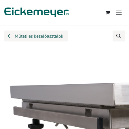
Kihagyás és továbblépés a tartalomhoz
Műtéti és kezelőasztalok