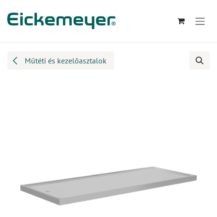
Kihagyás és továbblépés a tartalomhoz
Műtéti és kezelőasztalok