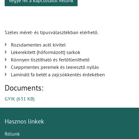
Vegye fel a kapcsolatot velünk
Széles méret- és típusválasztékban elérhető.
Rozsdamentes acél kivitel
Lekerekített (hőformázott) sarkok
Könnyen tisztítható és fertőtleníthető
Cseppmentes peremek és leeresztő nyílás
Laminált fa betét a zajcsökkentés érdekében
Documents:
GYIK
(
631 KB
)
Hasznos linkek
Rólunk