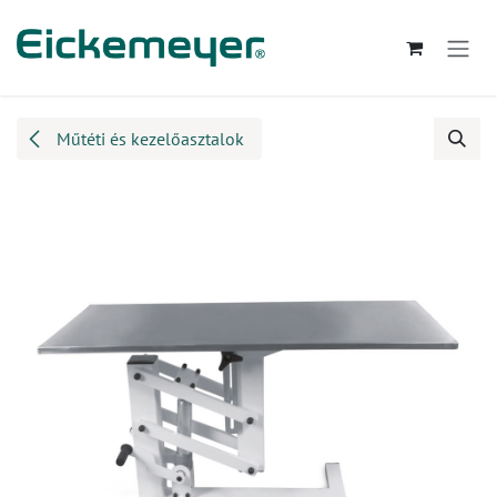
Kihagyás és továbblépés a tartalomhoz
Műtéti és kezelőasztalok