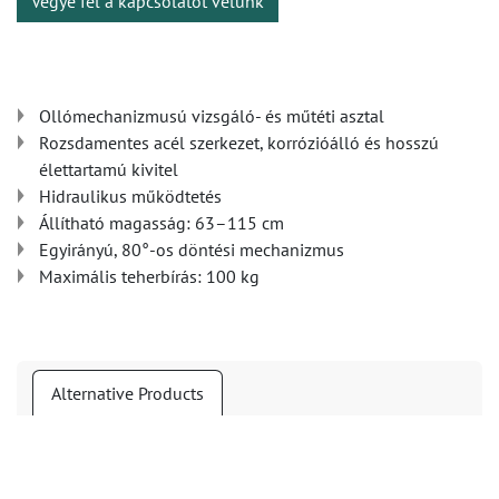
Vegye fel a kapcsolatot velünk
Ollómechanizmusú vizsgáló- és műtéti asztal
Rozsdamentes acél szerkezet, korrózióálló és hosszú
élettartamú kivitel
Hidraulikus működtetés
Állítható magasság: 63–115 cm
Egyirányú, 80°-os döntési mechanizmus
Maximális teherbírás: 100 kg
Alternative Products