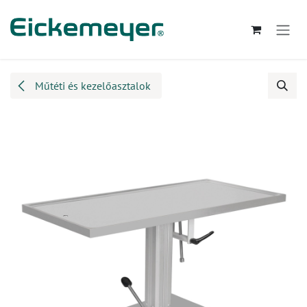
Kihagyás és továbblépés a tartalomhoz
Műtéti és kezelőasztalok