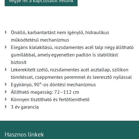
Vegye fel a kapcsolatot velünk
Önálló, karbantartást nem igénylő, hidraulikus
működtetésű mechanizmus
Elegáns kialakítású, rozsdamentes acél talp négy állítható
gumilábbal, amely egyenetlen padlón is stabilitást
biztosít
Lekerekített szélű, rozsdamentes acél asztallap, szilikon
tömítéssel, cseppmentes peremmel és leeresztő nyílással
Egyirányú, 90°-os döntési mechanizmus
Állítható magasság: 72–112 cm
Könnyen tisztítható és fertőtleníthető
3 év garancia
Hasznos linkek