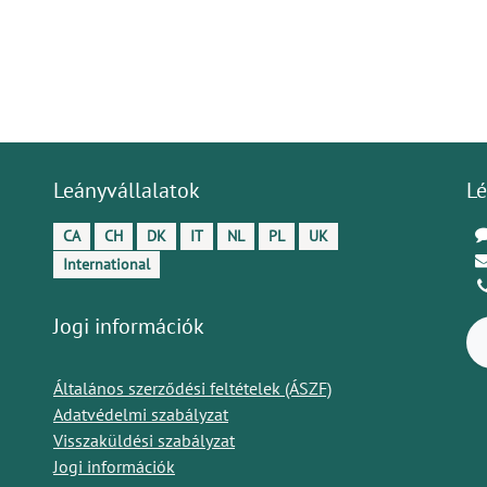
Leányvállalatok
Lé
CA
CH
DK
IT
NL
PL
UK
International
Jogi információk
Általános szerződési feltételek (ÁSZF)
Adatvédelmi szabályzat
Visszaküldési szabályzat
Jogi információk