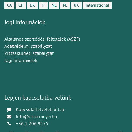
CA
CH
DK
IT
NL
PL
UK
International
Jogi információk
Általános szerződési feltételek (ÁSZF)
Adatvédelmi szabályzat
Visszaküldési szabályzat
Jogi információk
Lépjen kapcsolatba velünk
Kapcsolatfelvételi űrlap
info@eickemeyer.hu
+36 1 206 9555