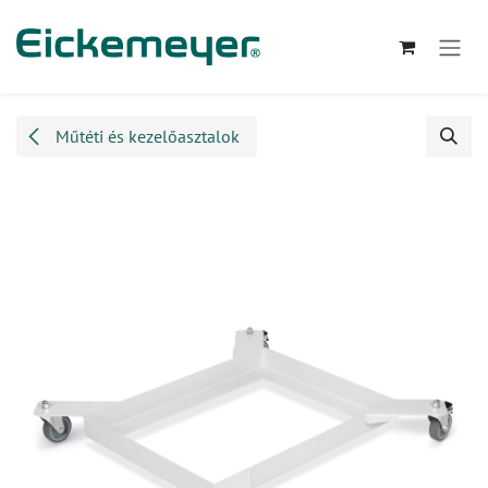
Kihagyás és továbblépés a tartalomhoz
Műtéti és kezelőasztalok