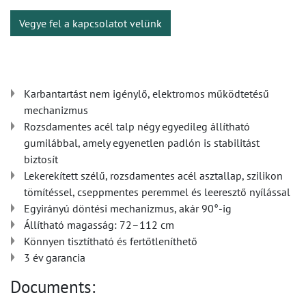
Vegye fel a kapcsolatot velünk
Karbantartást nem igénylő, elektromos működtetésű
mechanizmus
Rozsdamentes acél talp négy egyedileg állítható
gumilábbal, amely egyenetlen padlón is stabilitást
biztosít
Lekerekített szélű, rozsdamentes acél asztallap, szilikon
tömítéssel, cseppmentes peremmel és leeresztő nyílással
Egyirányú döntési mechanizmus, akár 90°-ig
Állítható magasság: 72–112 cm
Könnyen tisztítható és fertőtleníthető
3 év garancia
Documents: