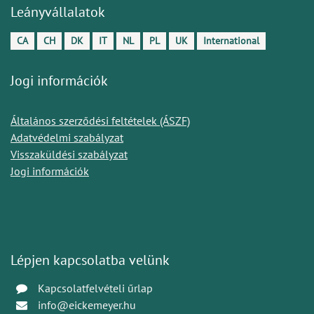
Leányvállalatok
CA
CH
DK
IT
NL
PL
UK
International
Jogi információk
Általános szerződési feltételek (ÁSZF)
Adatvédelmi szabályzat
Visszaküldési szabályzat
Jogi információk
Lépjen kapcsolatba velünk
Kapcsolatfelvételi űrlap
info@eickemeyer.hu