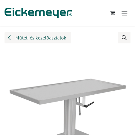
Kihagyás és továbblépés a tartalomhoz
Műtéti és kezelőasztalok