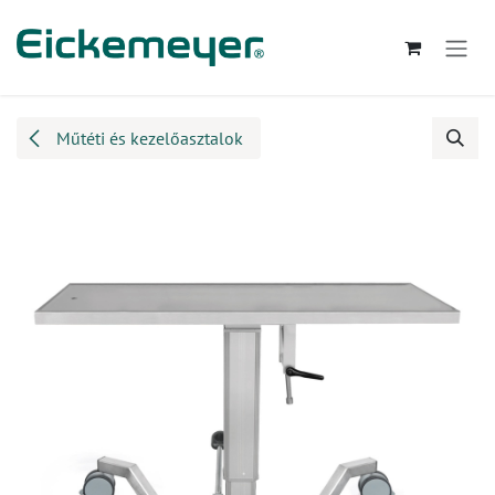
Kihagyás és továbblépés a tartalomhoz
Műtéti és kezelőasztalok