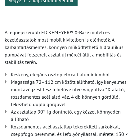
Vegye fel a kapcsolatot velünk
A legnépszerűbb EICKEMEYER® X-Base műtéti és
kezelőasztalok most mobil kivitelben is elérhetők. A
karbantartásmentes, könnyen működtethető hidraulikus
pumpával felszerelt asztal új mércét állít a mobilitás és
stabilitás terén.
Keskeny, elegáns oszlop eloxált alumíniumból
Magassága 72–112 cm között állítható, így kényelmes
munkavégzést tesz lehetővé ülve vagy állva *X-alakú,
rozsdamentes acél alsó váz, 4 db könnyen gördülő,
fékezhető dupla görgővel
Az asztallap 90°-ig dönthető, egy kézzel könnyedén
állítható
Rozsdamentes acél asztallap lekerekített sarkokkal,
cseppfogó peremmel és lefolyónyílással, mérete: 130 ×