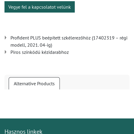
Vegye fel a kapcsolatot velünk
Profident PLUS beépített szkélerezőhöz (17402319 – régi
modell, 2021. 04-ig)
Piros színkódú kézidarabhoz
Alternative Products
Hasznos linkek