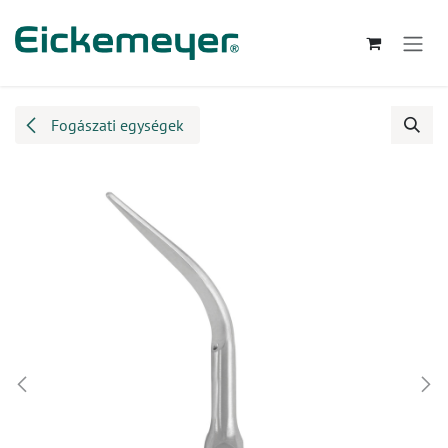
Kihagyás és továbblépés a tartalomhoz
Fogászati egységek