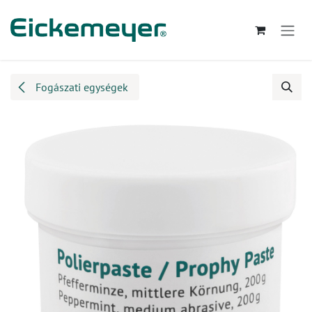
Kihagyás és továbblépés a tartalomhoz
Fogászati egységek