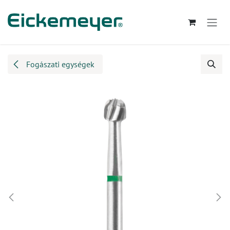
Kihagyás és továbblépés a tartalomhoz
Fogászati egységek