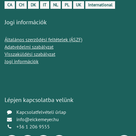
CA
CH
DK
IT
NL
PL
UK
International
Jogi információk
Általános szerződési feltételek (ÁSZF)
Adatvédelmi szabályzat
Visszaküldési szabályzat
Jogi információk
Lépjen kapcsolatba velünk
Kapcsolatfelvételi űrlap
info@eickemeyer.hu
+36 1 206 9555