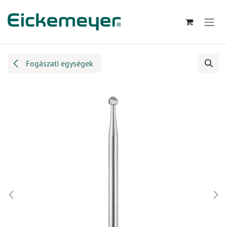
Kihagyás és továbblépés a tartalomhoz
Fogászati egységek