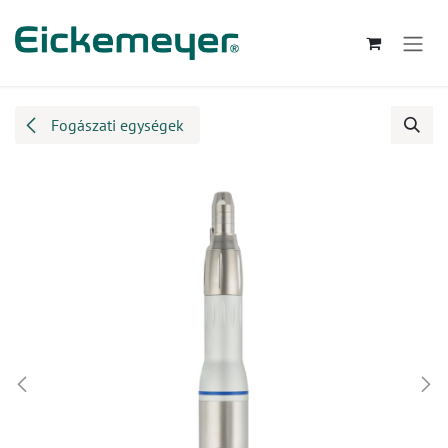
Kihagyás és továbblépés a tartalomhoz
Fogászati egységek