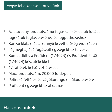
Vegye fel a kapcsolatot velünk
Az alacsony fordulatszámú fogászati kézidarab ideális
rágcsálók fogkezeléséhez és fogpolírozáshoz
Karcsú kialakítás a könnyű kezelhetőség érdekében
Légmeghajtású fogászati egységekhez tervezve
Kompatibilis a Profident (174023) és Profident PLUS
(174024) készülékekkel
1:1 áttétel, belső vízhűtéssel
Max. fordulatszám: 20.000 ford./perc
Polírozó feltétek és vágókorongok működtetésére
Profident egységekhez alkalmas
Hasznos linkek