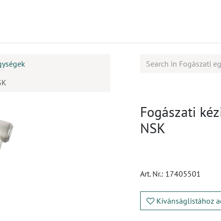
mékek
CPD
Ügyfélszolgálat
Állások
gységek
SK
Fogászati kéz
NSK
Art. Nr.:
17405501
Kívánságlistához a