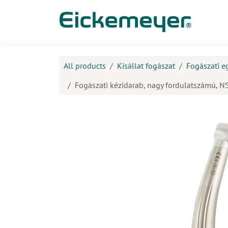
Kihagyás és továbblépés a tartalomhoz
​Ter
All products
Kisállat fogászat
Fogászati e
Fogászati kézidarab, nagy fordulatszámú, N