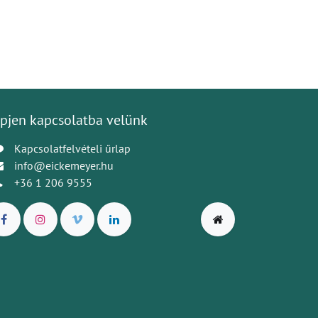
pjen kapcsolatba velünk
Kapcsolatfelvételi űrlap
info@eickemeyer.hu
+36 1 206 9555