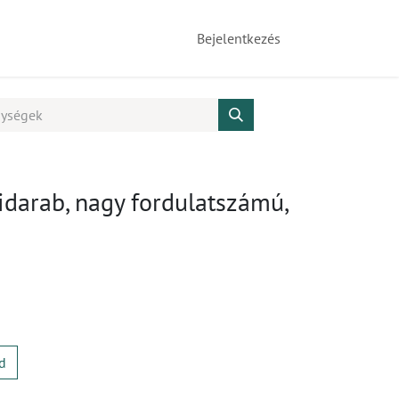
Bejelentkezés
idarab, nagy fordulatszámú,
d