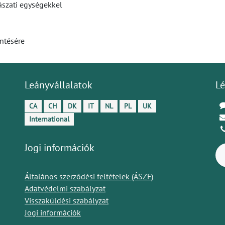
ászati egységekkel
ntésére
Leányvállalatok
Lé
CA
CH
DK
IT
NL
PL
UK
International
Jogi információk
Általános szerződési feltételek (ÁSZF)
Adatvédelmi szabályzat
Visszaküldési szabályzat
Jogi információk