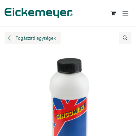
Kihagyás és továbblépés a tartalomhoz
Fogászati egységek