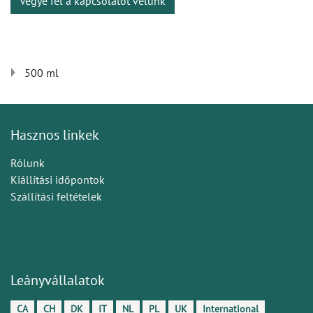
Vegye fel a kapcsolatot velünk
500 ml
Hasznos linkek
Rólunk
Kiállítási időpontok
Szállítási feltételek
Leányvállalatok
CA
CH
DK
IT
NL
PL
UK
International