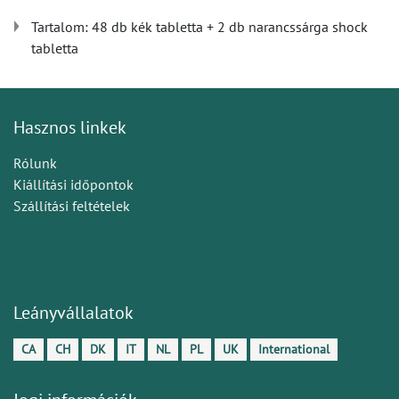
Tartalom: 48 db kék tabletta + 2 db narancssárga shock
tabletta
Hasznos linkek
Rólunk
Kiállítási időpontok
Szállítási feltételek
Leányvállalatok
CA
CH
DK
IT
NL
PL
UK
International