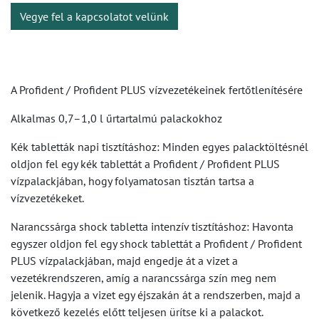
Vegye fel a kapcsolatot velünk
A Profident / Profident PLUS vízvezetékeinek fertőtlenítésére
Alkalmas 0,7–1,0 l űrtartalmú palackokhoz
Kék tabletták napi tisztításhoz: Minden egyes palacktöltésnél
oldjon fel egy kék tablettát a Profident / Profident PLUS
vízpalackjában, hogy folyamatosan tisztán tartsa a
vízvezetékeket.
Narancssárga shock tabletta intenzív tisztításhoz: Havonta
egyszer oldjon fel egy shock tablettát a Profident / Profident
PLUS vízpalackjában, majd engedje át a vizet a
vezetékrendszeren, amíg a narancssárga szín meg nem
jelenik. Hagyja a vizet egy éjszakán át a rendszerben, majd a
következő kezelés előtt teljesen ürítse ki a palackot.