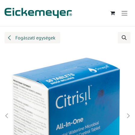
Kihagyás és továbblépés a tartalomhoz
Fogászati egységek