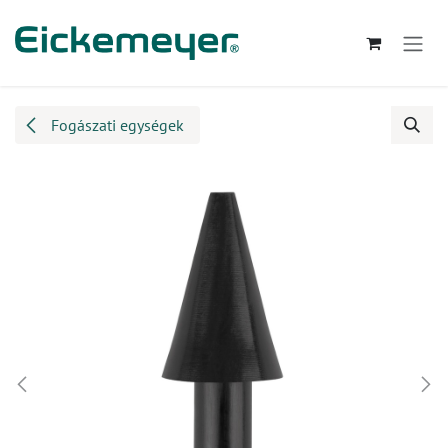
Kihagyás és továbblépés a tartalomhoz
Fogászati egységek