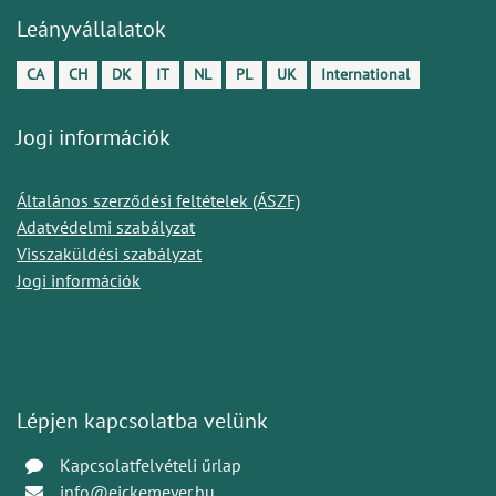
Leányvállalatok
CA
CH
DK
IT
NL
PL
UK
International
Jogi információk
Általános szerződési feltételek (ÁSZF)
Adatvédelmi szabályzat
Visszaküldési szabályzat
Jogi információk
Lépjen kapcsolatba velünk
Kapcsolatfelvételi űrlap
info@eickemeyer.hu