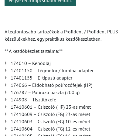
Vegye fel a kapcsolatot velünk
A legfontosabb tartozékok a Profident / Profident PLUS
készülékekhez, egy praktikus kezdőkészletben.
** A kezdőkészlet tartalma:**
174010 – Kenőolaj
17401150 – Légmotor / turbina adapter
17401155 – E-típusú adapter
174066 – Eldobható polírozófejek (HP)
176782 – Polírozó paszta (200 g)
174908 – Tisztítókefe
17410601 – Csiszoló (HP) 23-as méret
17410609 – Csiszoló (FG) 23-as méret
17410603 – Csiszoló (FG) 10-es méret
17410604 – Csiszoló (FG) 12-es méret