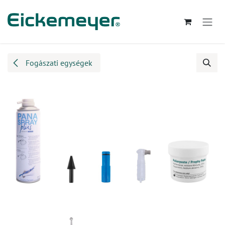
Kihagyás és továbblépés a tartalomhoz
Fogászati egységek