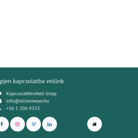
pjen kapcsolatba velünk
Kapcsolatfelvételi űrlap
info@eickemeyer.hu
+36 1 206 9555