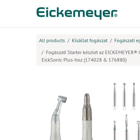
Kihagyás és továbblépés a tartalomhoz
​Ter
All products
Kisállat fogászat
Fogászati e
Fogászati Starter készlet az EICKEMEYER® I
EickSonic Plus-hoz (174028 & 176880)