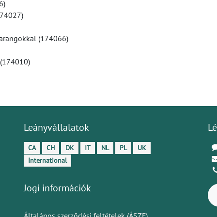
6)
174027)
harangokkal (174066)
 (174010)
Leányvállalatok
Lé
CA
CH
DK
IT
NL
PL
UK
International
Jogi információk
Általános szerződési feltételek (ÁSZF)