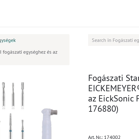
mékek
CPD
Ügyfélszolgálat
Állások
gységek
I fogászati egységhez és az
Fogászati Star
EICKEMEYER® 
az EickSonic
176880)
Art. Nr.:
174002