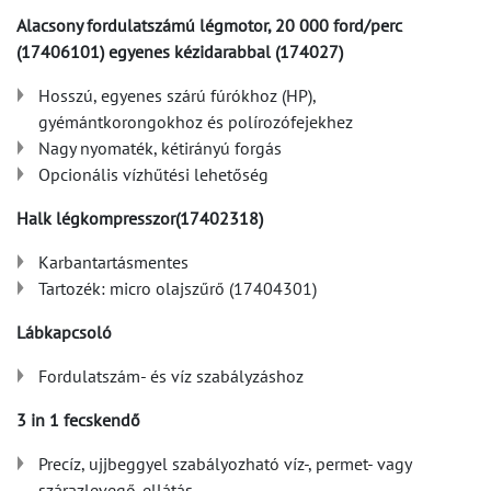
Alacsony fordulatszámú légmotor, 20 000 ford/perc
(17406101) egyenes kézidarabbal (174027)
Hosszú, egyenes szárú fúrókhoz (HP),
gyémántkorongokhoz és polírozófejekhez
Nagy nyomaték, kétirányú forgás
Opcionális vízhűtési lehetőség
Halk légkompresszor(17402318)
Karbantartásmentes
Tartozék: micro olajszűrő (17404301)
Lábkapcsoló
Fordulatszám- és víz szabályzáshoz
3 in 1 fecskendő
Precíz, ujjbeggyel szabályozható víz-, permet- vagy
szárazlevegő-ellátás