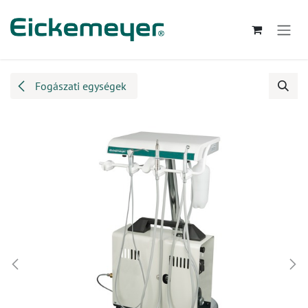
Kihagyás és továbblépés a tartalomhoz
Fogászati egységek