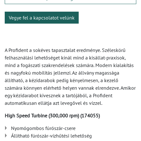
Vegye fel a kapcsolatot velünk
A Profident a sokéves tapasztalat eredménye. Széleskörű
felhasználási lehetőséget kínál mind a kisállat-praxisok,
mind a fogászati szakrendelések számára. Modern kialakítás
és nagyfokú mobilitás jellemzi. Az állvány magassága
állítható, a kézidarabok pedig kényelmesen, a kezelő
számára könnyen elérhető helyen vannak elrendezve. Amikor
egy kézidarabot kivesznek a tartójából, a Profident
automatikusan ellátja azt levegővel és vízzel.
High Speed Turbine (300,000 rpm) (174055)
Nyomógombos fúrószár-csere
Állítható fúrószár-vízhűtési lehetőség