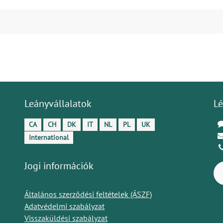
Leányvállalatok
Lé
CA
CH
DK
IT
NL
PL
UK
International
Jogi információk
Általános szerződési feltételek (ÁSZF)
Adatvédelmi szabályzat
Visszaküldési szabályzat