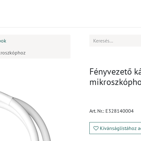
mékek
CPD
Ügyfélszolgálat
Állások
pok
kroszkóphoz
Fényvezető k
mikroszkóph
Art. Nr.:
E328140004
Kívánságlistához a