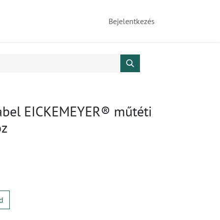
Bejelentkezés
ábel EICKEMEYER® műtéti
oz
d