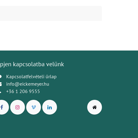
pjen kapcsolatba velünk
Kapcsolatfelvételi űrlap
info@eickemeyer.hu
+36 1 206 9555