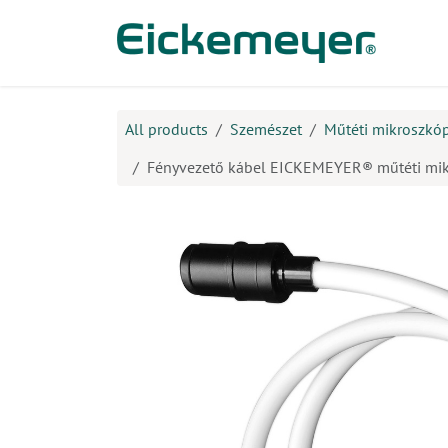
Kihagyás és továbblépés a tartalomhoz
​Ter
All products
Szemészet
Műtéti mikroszkó
Fényvezető kábel EICKEMEYER® műtéti mi