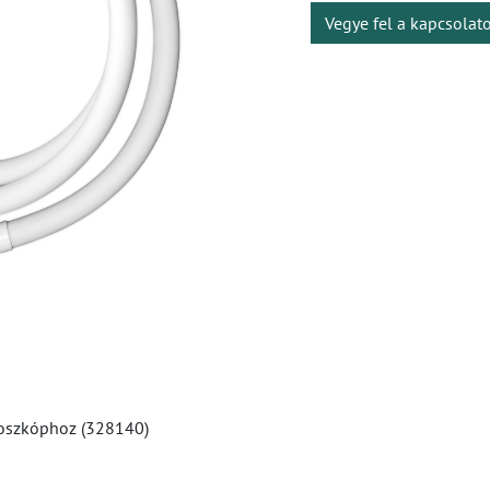
Vegye fel a kapcsolat
oszkóphoz (328140)