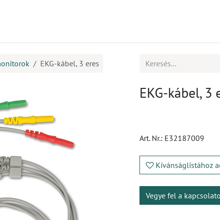
mékek
CPD
Ügyfélszolgálat
Állások
monitorok
EKG-kábel, 3 eres
EKG-kábel, 3 
Art. Nr.:
E32187009
Kívánságlistához a
Vegye fel a kapcsolat