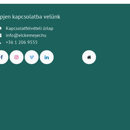
pjen kapcsolatba velünk
Kapcsolatfelvételi űrlap
info@eickemeyer.hu
+36 1 206 9555