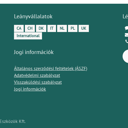
Leányvállalatok
Lé
CA
CH
DK
IT
NL
PL
UK
International
Jogi információk
Általános szerződési feltételek (ÁSZF)
Adatvédelmi szabályzat
Visszaküldési szabályzat
Jogi információk
Eszközök Kft.