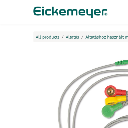
Kihagyás és továbblépés a tartalomhoz
​Ter
All products
Altatás
Altatáshoz használt 