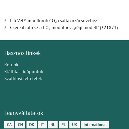
LifeVet® monitorok CO₂ csatlakozócsövéhez
Cserealkatrész a CO₂ modulhoz, „régi modell” (321871)
Hasznos linkek
Rólunk
Kiállítási időpontok
Szállítási feltételek
Leányvállalatok
CA
CH
DK
IT
NL
PL
UK
International