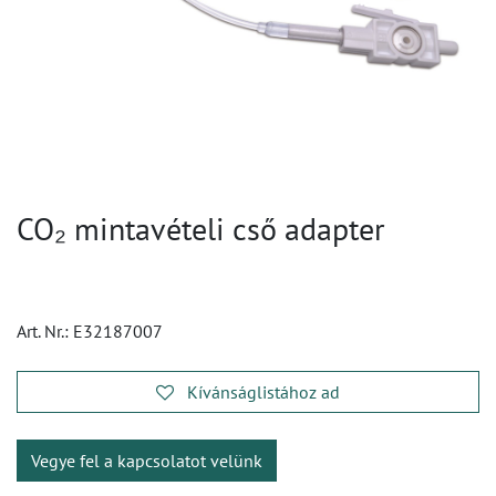
CO₂ mintavételi cső adapter
Art. Nr.:
E32187007
Kívánságlistához ad
Vegye fel a kapcsolatot velünk