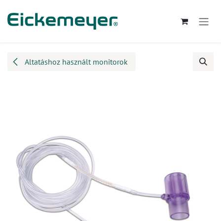
Kihagyás és továbblépés a tartalomhoz
Altatáshoz használt monitorok