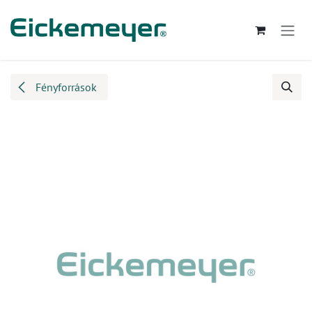
Kihagyás és továbblépés a tartalomhoz
Fényforrások