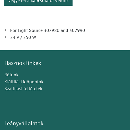
Vegye fel a kapcsolatot velünk
For Light Source 302980 and 302990
24 V / 250 W
Hasznos linkek
Rólunk
Kiállítási időpontok
Szállítási feltételek
Leányvállalatok