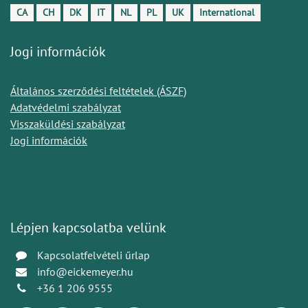
CA
CH
DK
IT
NL
PL
UK
International
Jogi információk
Általános szerződési feltételek (ÁSZF)
Adatvédelmi szabályzat
Visszaküldési szabályzat
Jogi információk
Lépjen kapcsolatba velünk
Kapcsolatfelvételi űrlap
info@eickemeyer.hu
+36 1 206 9555