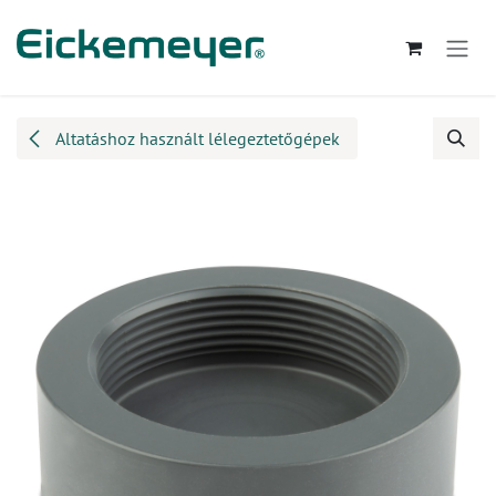
Kihagyás és továbblépés a tartalomhoz
Altatáshoz használt lélegeztetőgépek