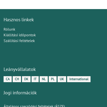
Hasznos linkek
Rólunk
Kiállítási időpontok
Szállítási feltételek
Leányvállalatok
CA
CH
DK
IT
NL
PL
UK
International
Jogi információk
Általános szerződési feltételek (ÁSZF)