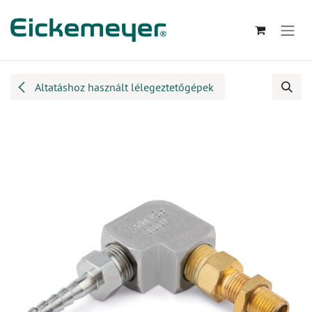
Kihagyás és továbblépés a tartalomhoz
Altatáshoz használt lélegeztetőgépek